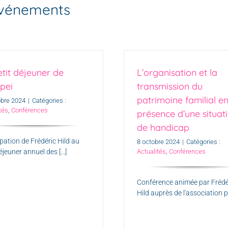
 événements
etit déjeuner de
L’organisation et la
apei
transmission du
patrimoine familial e
obre 2024
|
Catégories :
tés
,
Conférences
présence d’une situat
de handicap
ipation de Frédéric Hild au
8 octobre 2024
|
Catégories :
éjeuner annuel des [...]
Actualités
,
Conférences
Conférence animée par Frédé
Hild auprès de l'association pou