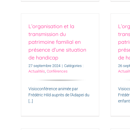
L’organisation et la
L’org
transmission du
tran
patrimoine familial en
patri
présence d’une situation
prés
de handicap
de h
27 septembre 2024
|
Catégories :
26 sep
Actualités
,
Conférences
Actuali
Visioconférence animée par
Visioc
Frédéric Hild auprès de l'Adapei du
Frédér
[...]
enfants 