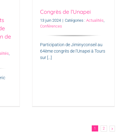
Congrès de l’Unapei
ts
13 juin 2024
|
Catégories :
Actualités
,
Conférences
de
on de
Participation de Jiminyconseil au
64ème congrès de l'Unapei à Tours
alités
,
sur [...]
ric
1
2