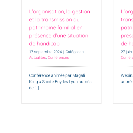
L’organisation, la gestion
L’org
et la transmission du
tran
patrimoine familial en
patri
présence d’une situation
prés
de handicap
de h
17 septembre 2024
|
Catégories :
27 juin
Actualités
,
Conférences
Confér
Conférence animée par Magali
Webina
Krug à Sainte-Foy-les-Lyon auprès
auprès 
de [...]