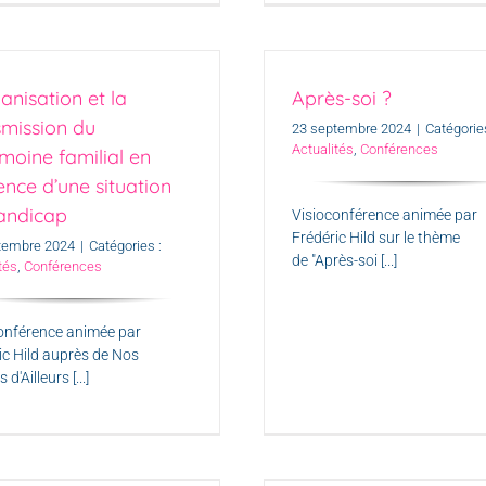
anisation et la
Après-soi ?
smission du
23 septembre 2024
|
Catégories
Actualités
,
Conférences
moine familial en
ence d’une situation
andicap
Visioconférence animée par
Frédéric Hild sur le thème
tembre 2024
|
Catégories :
de "Après-soi [...]
tés
,
Conférences
onférence animée par
ic Hild auprès de Nos
d'Ailleurs [...]