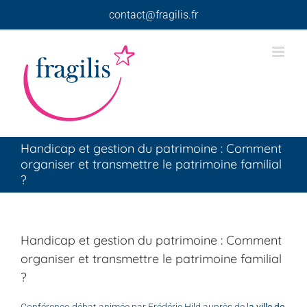
Skip
contact@fragilis.fr
to
content
Handicap et gestion du patrimoine : Comment
organiser et transmettre le patrimoine familial
?
Handicap et gestion du patrimoine : Comment
organiser et transmettre le patrimoine familial
?
Conférence-débat animée par Frédéric Hild auprès de l
a ville de