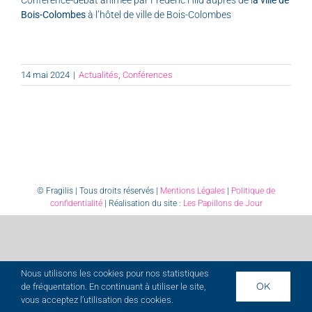
Bois-Colombes
à l’hôtel de ville de Bois-Colombes
14 mai 2024
|
Actualités
,
Conférences
© Fragilis | Tous droits réservés |
Mentions Légales
|
Politique de
confidentialité
| Réalisation du site :
Les Papillons de Jour
Nous utilisons les cookies pour nos statistiques
OK
de fréquentation. En continuant à utiliser le site,
vous acceptez l’utilisation des cookies.