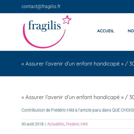
Skip
contact@fragilis.fr
to
content
ACCUEIL
NO
« Assurer l’avenir d’un enfant handicapé » / 
« Assurer l’avenir d’un enfant handicapé » / 
Contribution de Frédéric Hild à l’article paru dans QUE CHOI
30 août 2018
|
Actualités
,
Frederic Hild