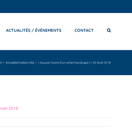
ACTUALITÉS / ÉVÉNEMENTS
CONTACT
il
Actualités
Frederic Hild
« Assurer l’avenir d’un enfant handicapé » / 30 Août 2018
anvier 2018