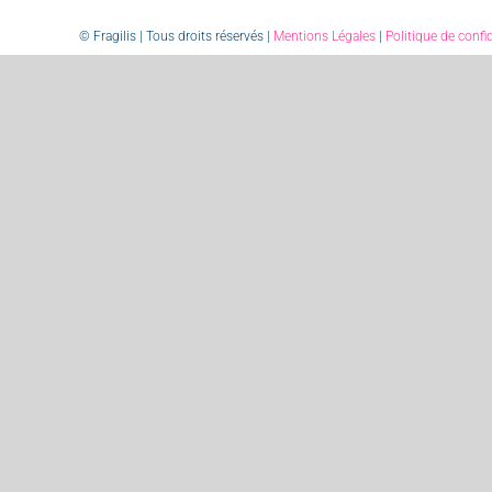
© Fragilis | Tous droits réservés |
Mentions Légales
|
Politique de confid