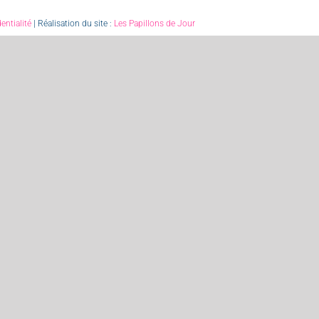
entialité
| Réalisation du site :
Les Papillons de Jour