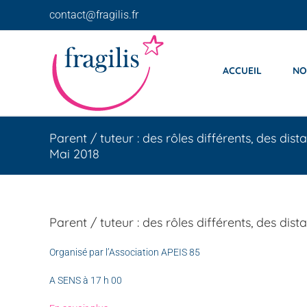
Skip
contact@fragilis.fr
to
content
ACCUEIL
NO
Parent / tuteur : des rôles différents, des dis
Mai 2018
Parent / tuteur : des rôles différents, des di
Organisé par l’Association APEIS 85
A SENS à 17 h 00