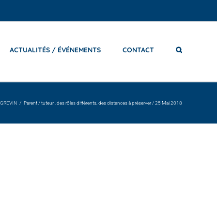
ACTUALITÉS / ÉVÉNEMENTS
CONTACT
a GREVIN
Parent / tuteur : des rôles différents, des distances à préserver / 25 Mai 2018