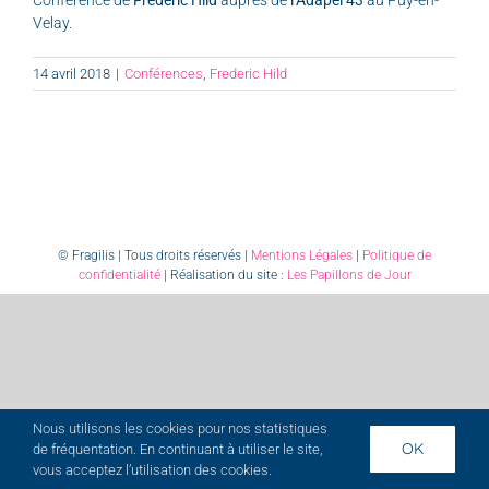
Velay.
14 avril 2018
|
Conférences
,
Frederic Hild
© Fragilis | Tous droits réservés |
Mentions Légales
|
Politique de
confidentialité
| Réalisation du site :
Les Papillons de Jour
Nous utilisons les cookies pour nos statistiques
OK
de fréquentation. En continuant à utiliser le site,
vous acceptez l’utilisation des cookies.