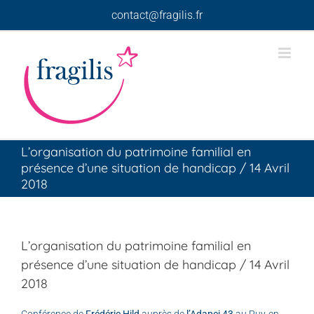
Skip
contact@fragilis.fr
to
content
L’organisation du patrimoine familial en
présence d’une situation de handicap / 14 Avril
2018
L’organisation du patrimoine familial en
présence d’une situation de handicap / 14 Avril
2018
Conférence de
Frédéric Hild
auprès de
l’Adapei 43
au Puy-en-