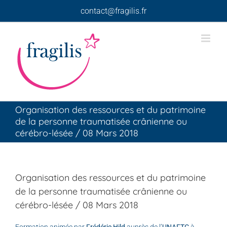
Skip
contact@fragilis.fr
to
content
Organisation des ressources et du patrimoine
de la personne traumatisée crânienne ou
cérébro-lésée / 08 Mars 2018
Organisation des ressources et du patrimoine
de la personne traumatisée crânienne ou
cérébro-lésée / 08 Mars 2018
Formation animée par
Frédéric Hild
auprès de l’
UNAFTC
à