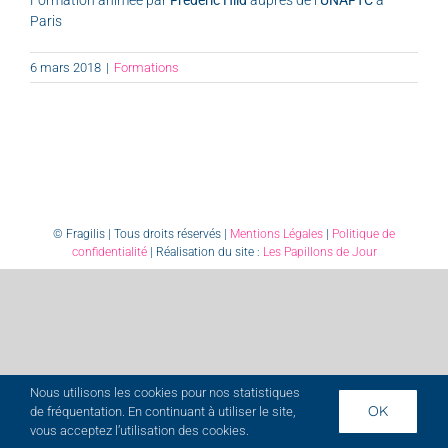
Paris
6 mars 2018
|
Formations
© Fragilis | Tous droits réservés |
Mentions Légales
|
Politique de
confidentialité
| Réalisation du site :
Les Papillons de Jour
Nous utilisons les cookies pour nos statistiques
OK
de fréquentation. En continuant à utiliser le site,
vous acceptez l’utilisation des cookies.