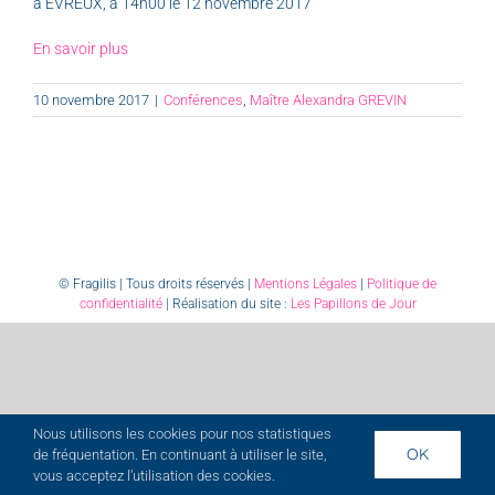
à ÉVREUX, à 14h00 le 12 novembre 2017
En savoir plus
10 novembre 2017
|
Conférences
,
Maître Alexandra GREVIN
© Fragilis | Tous droits réservés |
Mentions Légales
|
Politique de
confidentialité
| Réalisation du site :
Les Papillons de Jour
Nous utilisons les cookies pour nos statistiques
OK
de fréquentation. En continuant à utiliser le site,
vous acceptez l’utilisation des cookies.